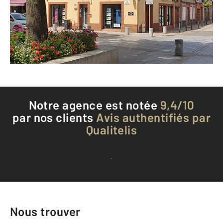
Envoyer un message
Téléphoner à l'agence
Notre agence est notée
9,4/10
par nos clients
Avis authentifiés par
Qualitelis
Voir tous les avis clients
Nous trouver