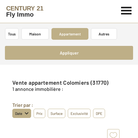
CENTURY 21
Fly Immo
Tous
Maison
Appartement
Autres
Appliquer
Vente appartement Colomiers (31770)
1 annonce immobilière :
Trier par :
Date
Prix
Surface
Exclusivité
DPE