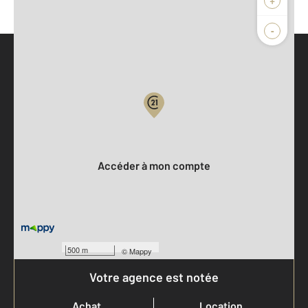
-
Parlons de vous, parlons biens
Votre compte :
Accéder à mon compte
500 m
©
Mappy
Votre agence est notée
Achat
Location