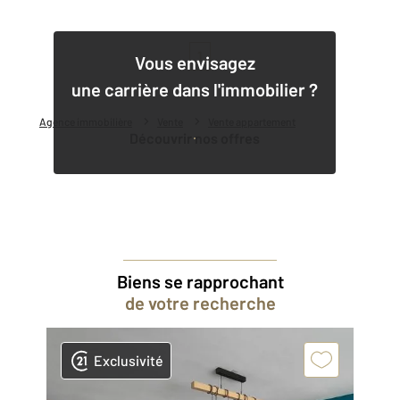
1
Vous envisagez
une carrière dans l'immobilier ?
Agence immobilière
Vente
Vente appartement
Découvrir nos offres
Biens se rapprochant
de votre recherche
Exclusivité