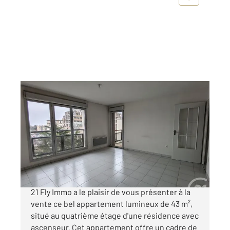
COLOMIERS 31
2
43,05 m
, 2 pièces
Ref : 24286
Appartement F2 à vendre
143 100 €
COLOMIERS CENTRE - Notre agence Century
21 Fly Immo a le plaisir de vous présenter à la
vente ce bel appartement lumineux de 43 m²,
situé au quatrième étage d'une résidence avec
ascenseur. Cet appartement offre un cadre de