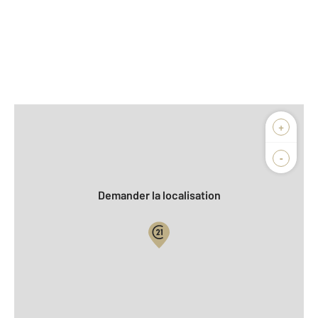
Afficher sur la carte :
+
Agence
Biens vendus
-
Demander la localisation
Vue globale
2
Surface totale : 68,6 m
2
Surface habitable : 68,6 m
Type d'appartement : F3