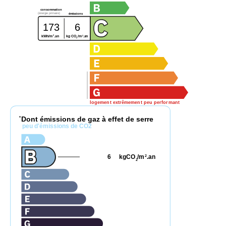
consommation
(énergie primaire)
émissions
173
6
2
2
kg CO
/m
.an
kWh/m
.an
2
logement extrêmement peu performant
Dont émissions de gaz à effet de serre
*
peu d'émissions de CO2
6
kgCO
/m
.an
2
2