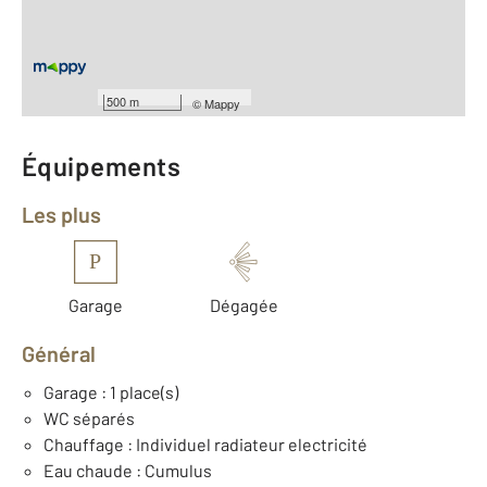
ème
Étage : 3
Nombre de pièces : 3
[Voir le détail]
Type de construction : Traditionnelle
Année construction : 1989
500 m
©
Mappy
Équipements
Les plus
P
Garage
Dégagée
Général
Garage : 1 place(s)
WC séparés
Chauffage : Individuel radiateur electricité
Eau chaude : Cumulus