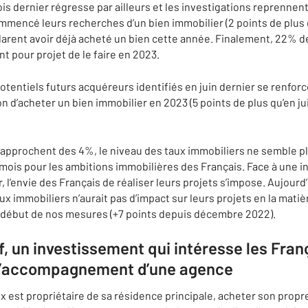
is dernier régresse par ailleurs et les investigations reprennen
mencé leurs recherches d’un bien immobilier (2 points de plus qu
larent avoir déjà acheté un bien cette année. Finalement, 22% d
t pour projet de le faire en 2023.
otentiels futurs acquéreurs identifiés en juin dernier se renfor
ion d’acheter un bien immobilier en 2023 (5 points de plus qu’en
’approchent des 4%, le niveau des taux immobiliers ne semble plu
mois pour les ambitions immobilières des Français. Face à une in
oir, l’envie des Français de réaliser leurs projets s’impose. Aujour
ux immobiliers n’aurait pas d’impact sur leurs projets en la mati
 début de nos mesures (+7 points depuis décembre 2022).
if, un investissement qui intéresse les Fr
 l’accompagnement d’une agence
ux est propriétaire de sa résidence principale, acheter son propre 