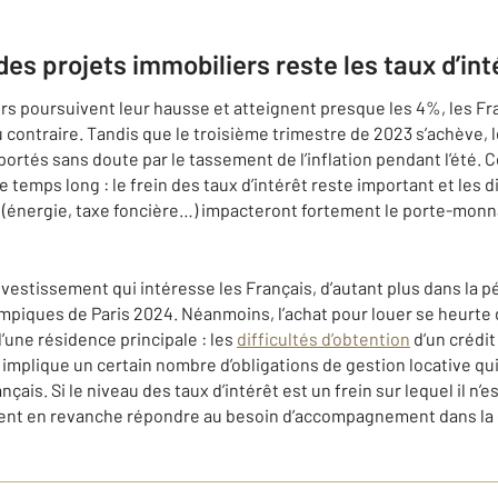
des projets immobiliers reste les taux d’int
ers poursuivent leur hausse et atteignent presque les 4%, les F
u contraire. Tandis que le troisième trimestre de 2023 s’achève, 
portés sans doute par le tassement de l’inflation pendant l’été. 
 temps long : le frein des taux d’intérêt reste important et les
e (énergie, taxe foncière…) impacteront fortement le porte-monna
investissement qui intéresse les Français, d’autant plus dans la
ympiques de Paris 2024. Néanmoins, l’achat pour louer se heurt
’une résidence principale : les
difficultés d’obtention
d’un crédit
 implique un certain nombre d’obligations de gestion locative qu
ais. Si le niveau des taux d’intérêt est un frein sur lequel il n’es
nt en revanche répondre au besoin d’accompagnement dans la g