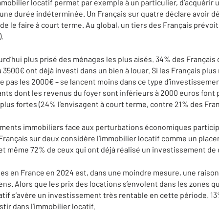
immobilier locatif permet par exemple à un particulier, d’acquérir 
une durée indéterminée. Un Français sur quatre déclare avoir déj
de le faire à court terme. Au global, un tiers des Français prévoi
).
jourd’hui plus prisé des ménages les plus aisés. 34% des Françai
à 3500€ ont déjà investi dans un bien à louer. Si les Français plu
 pas les 2000€ – se lancent moins dans ce type d’investissemen
ndants dont les revenus du foyer sont inférieurs à 2000 euros font
 plus fortes (24% l’envisagent à court terme, contre 21% des Franç
ements immobiliers face aux perturbations économiques participe
Un Français sur deux considère l’immobilier locatif comme un pla
et même 72% de ceux qui ont déjà réalisé un investissement de 
es en France en 2024 est, dans une moindre mesure, une raiso
iens. Alors que les prix des locations s’envolent dans les zones qu
atif s’avère un investissement très rentable en cette période. 1
tir dans l’immobilier locatif.