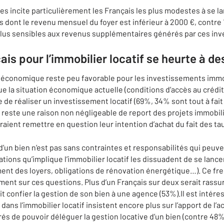
s incite particulièrement les Français les plus modestes à se la
 dont le revenu mensuel du foyer est inférieur à 2000 €, contre
 plus sensibles aux revenus supplémentaires générés par ces in
ais pour l’immobilier locatif se heurte à de
e économique reste peu favorable pour les investissements immo
ue la situation économique actuelle (conditions d’accès au crédit
 de réaliser un investissement locatif (69%, 34% sont tout à fait 
 reste une raison non négligeable de report des projets immobil
raient remettre en question leur intention d’achat du fait des t
 d’un bien n’est pas sans contraintes et responsabilités qui peuve
tions qu’implique l’immobilier locatif les dissuadent de se lance
nt des loyers, obligations de rénovation énergétique…). Ce frei
t sur ces questions. Plus d’un Français sur deux serait rassuré 
vait confier la gestion de son bien à une agence (53%).Il est intér
i dans l’immobilier locatif insistent encore plus sur l’apport de
és de pouvoir déléguer la gestion locative d’un bien (contre 48%