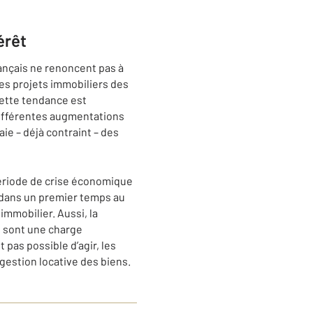
érêt
rançais ne renoncent pas à
les projets immobiliers des
Cette tendance est
 différentes augmentations
ie – déjà contraint – des
 période de crise économique
e dans un premier temps au
 immobilier. Aussi, la
i sont une charge
t pas possible d’agir, les
estion locative des biens.