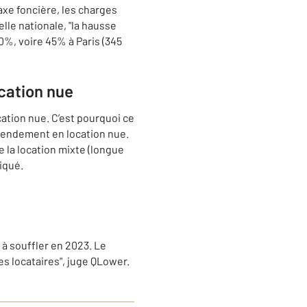
taxe foncière, les charges
elle nationale, "la hausse
0%, voire 45% à Paris (345
cation nue
cation nue. C’est pourquoi ce
 rendement en location nue.
e la location mixte (longue
iqué.
 à souffler en 2023. Le
es locataires", juge QLower.