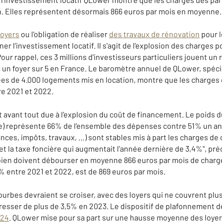
. Elles représentent désormais 866 euros par mois en moyenne.
loyers
ou l'obligation de réaliser
des travaux de rénovation
pour l
er l'investissement locatif. Il s'agit de l'explosion des charges 
Pour rappel, ces 3 millions d'investisseurs particuliers jouent un
un foyer sur 5 en France. Le baromètre annuel de QLower, spécia
ées de 4.000 logements mis en location, montre que les charges d
e 2021 et 2022.
t avant tout due à l’explosion du coût de financement. Le poids
nce) représente 66% de l’ensemble des dépenses contre 51% un an
ces, impôts, travaux, …) sont stables mis à part les charges de 
et la taxe foncière qui augmentait l’année dernière de 3,4%", pré
r bien doivent débourser en moyenne 866 euros par mois de charge
% entre 2021 et 2022, est de 869 euros par mois.
urbes devraient se croiser, avec des loyers qui ne couvrent plus 
resser de plus de 3,5% en 2023. Le dispositif de plafonnement d
024
. QLower mise pour sa part sur une hausse moyenne des loyer